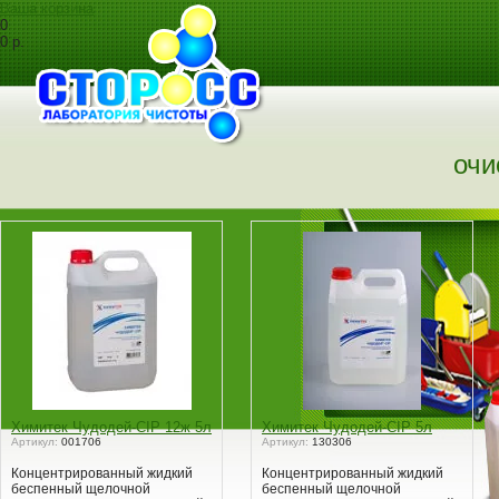
Ваша корзина
0
0 р.
очи
Химитек Чудодей-CIP 12ж 5л
Химитек Чудодей-CIP 5л
Артикул:
001706
Артикул:
130306
Концентрированный жидкий
Концентрированный жидкий
беспенный щелочной
беспенный щелочной